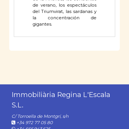
de verano, los espectáculos
del Triumvirat, las sardanas y
la concentración de
gigantes.
Immobiliària Regina L'Escala
S.L.
C/ Torroella de Montgrí, s/n
+34 972 77 05 80
+34 666.943.625