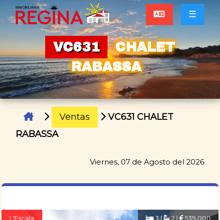
☰
VC631
CHALET
RABASSA
Ventas
VC631 CHALET
RABASSA
Viernes, 07 de Agosto del 2026
L'Escala
3 |
2 |
539.000