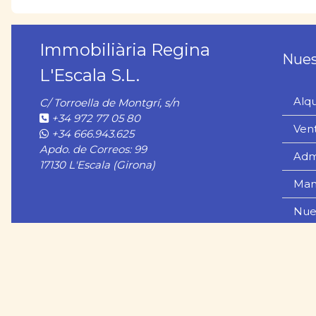
Immobiliària Regina
Nues
L'Escala S.L.
Alqu
C/ Torroella de Montgrí, s/n
+34 972 77 05 80
Ven
+34 666.943.625
Apdo. de Correos: 99
Adm
17130 L'Escala (Girona)
Man
Nues
Ocio
Alqu
Con