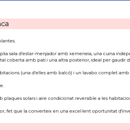
nca
plantes.
plia sala d’estar-menjador amb xemeneia, una cuina indepe
tal coberta amb pati i una altra posterior, ideal per gaudir de
abitacions (una d’elles amb balcó) i un lavabo complet amb
e.
 plaques solars i aire condicionat reversible a les habitacio
gor, fet que la converteix en una excel·lent oportunitat d’inve