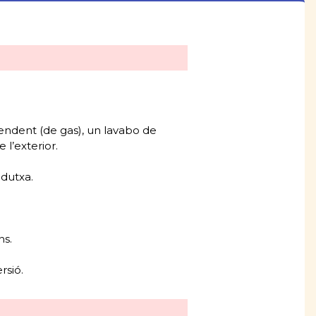
ndent (de gas), un lavabo de
 l’exterior.
 dutxa.
ns.
rsió.