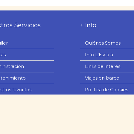
tros Servicios
+ Info
iler
Quiénes Somos
tas
Info L'Escala
inistración
Links de interés
tenimiento
Viajes en barco
tros favoritos
Política de Cookies
 / Experiencias
Privacidad de Datos
iler de coches
Aviso Legal
tacto
Condiciones de Rese