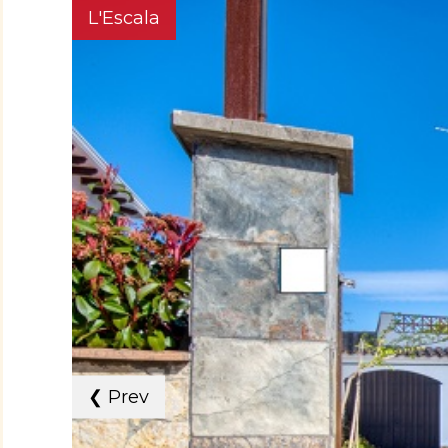
L'Escala
❮
Prev