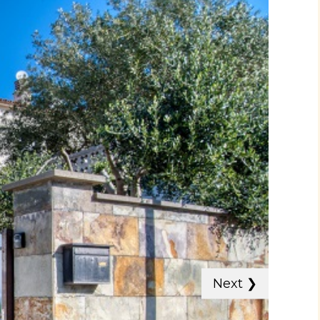
Next
❯