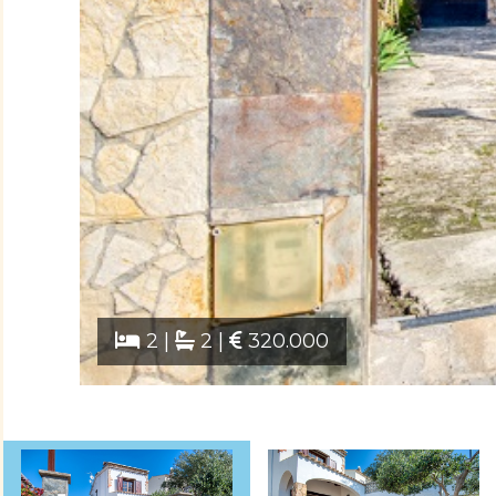
2 |
2 |
320.000