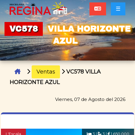
☰
VC578
VILLA HORIZONTE
AZUL
Ventas
VC578 VILLA
HORIZONTE AZUL
Viernes, 07 de Agosto del 2026
L'Escala
3 |
3 |
1.650.000