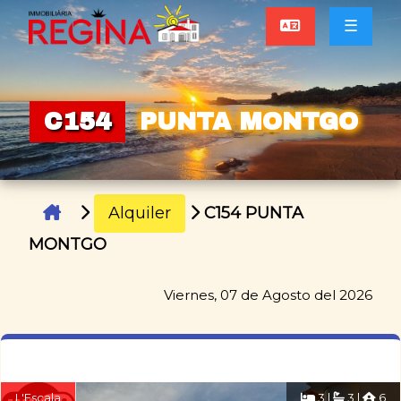
☰
C154
PUNTA MONTGO
Alquiler
C154 PUNTA
MONTGO
Viernes, 07 de Agosto del 2026
L'Escala
3 |
3 |
6