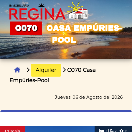
C070
CASA EMPÚRIES-
POOL
Alquiler
C070 Casa
Empúries-Pool
Jueves, 06 de Agosto del 2026
L'Escala
3 |
2 |
6